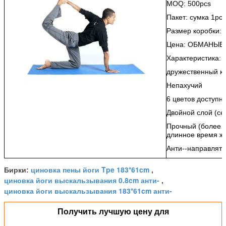
MOQ: 500pcs
Пакет: сумка 1pcs
Размер коробки: 
Цена: ОБМАНЫВА
Характеристика:
дружественный к 
Непахучий
6 цветов доступн
Двойной слой (се
Прочный (более
длинное время ж
Анти--направлят
циновка пены йоги Tpe 183*61cm
Бирки:
,
циновка йоги выскальзывания 0.8cm анти-
,
циновка йоги выскальзывания 183*61cm анти-
Получить лучшую цену для