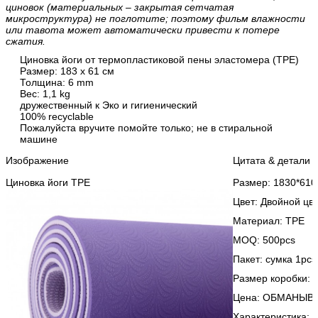
циновок (материальных – закрытая сетчатая
микроструктура) не поглотите; поэтому фильм влажности
или тавота может автоматически привести к потере
сжатия.
Циновка йоги от термопластиковой пены эластомера (TPE)
Размер: 183 x 61 см
Толщина: 6 mm
Вес: 1,1 kg
дружественный к Эко и гигиенический
100% recyclable
Пожалуйста вручите помойте только; не в стиральной
машине
Изображение
Цитата & детали
Циновка йоги TPE
Размер: 1830*61
Цвет: Двойной цв
Материал: TPE
MOQ: 500pcs
Пакет: сумка 1pcs
Размер коробки: 
Цена: ОБМАНЫВА
Характеристика: