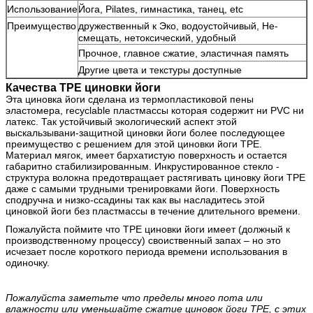
Использование
Йога, Pilates, гимнастика, танец, etc
Преимущество
дружественный к Эко, водоустойчивый, Не-
смещать, нетоксический, удобный
Прочное, главное сжатие, эластичная память
Другие цвета и текстуры доступные
Качества TPE циновки йоги
Эта циновка йоги сделана из термопластиковой пены
эластомера, recyclable пластмассы которая содержит ни PVC ни
латекс. Так устойчивый экологический аспект этой
выскальзывани-защитной циновки йоги более последующее
преимущество с решением для этой циновки йоги TPE.
Материал мягок, имеет бархатистую поверхность и остается
габаритно стабилизированным. Инкрустированное стекло -
структура волокна предотвращает растягивать циновку йоги TPE
даже с самыми трудными тренировками йоги. Поверхность
сподручна и низко-ссадины так как вы насладитесь этой
циновкой йоги без пластмассы в течение длительного времени.
Пожалуйста поймите что TPE циновки йоги имеет (должный к
производственному процессу) своиственный запах – но это
исчезает после короткого периода времени использования в
одиночку.
Пожалуйста заметьте что пределы много пота или
влажности или уменьшайте сжатие циновок йоги TPE, с этих