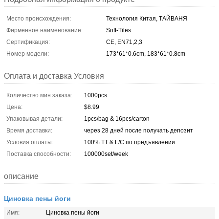
Место происхождения:
Технология Китая, ТАЙВАНЯ
Фирменное наименование:
Soft-Tiles
Сертификация:
CE, EN71,2,3
Номер модели:
173*61*0.6cm, 183*61*0.8cm
Оплата и доставка Условия
Количество мин заказа:
1000pcs
Цена:
$8.99
Упаковывая детали:
1pcs/bag & 16pcs/carton
Время доставки:
через 28 дней после получать депозит
Условия оплаты:
100% TT & L/C по предъявлении
Поставка способности:
100000set/week
описание
Циновка пены йоги
Имя:
Циновка пены йоги