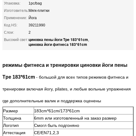
Упаковка:
1pc/bag
Изготовитель:
Мягк-плитки
Применение:
Йога
Код HS:
39211990
Слои:
2
циновка пены йоги Tpe 183*61cm
Высокий свет:
,
циновка йоги фитнеса 183*61cm
режимы фитнеса и тренировки циновки йоги пены
Tpe 183*61cm
- большой для всех типов режимов фитнеса и
тренировки включая йогу, pilates, и любые вольные упражнения
где дополнительные валик и поддержка оценены
Размер
183cm*61cm/173*61cm
Толщина
6mm или изготовленный на заказ размер
Логотип
Смогл быть подгоняно
Аттестация
CE/EN71,2,3