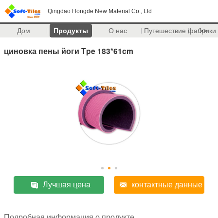
Qingdao Hongde New Material Co., Ltd
Дом
Продукты
О нас
Путешествие фабрики
>>
циновка пены йоги Tpe 183*61cm
Лучшая цена
контактные данные
Подробная информация о продукте