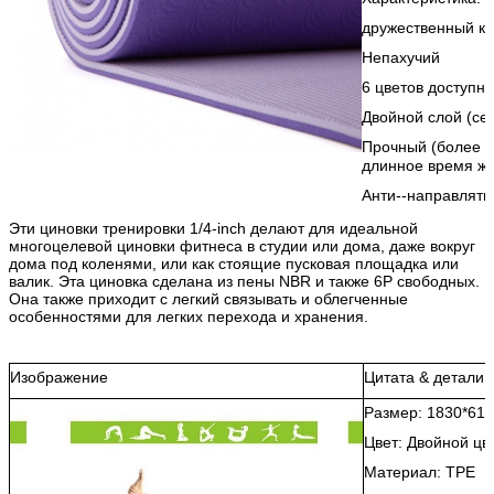
дружественный к 
Непахучий
6 цветов доступн
Двойной слой (се
Прочный (более
длинное время жи
Анти--направлять
Эти циновки тренировки 1/4-inch делают для идеальной
многоцелевой циновки фитнеса в студии или дома, даже вокруг
дома под коленями, или как стоящие пусковая площадка или
валик. Эта циновка сделана из пены NBR и также 6P свободных.
Она также приходит с легкий связывать и облегченные
особенностями для легких перехода и хранения.
Изображение
Цитата & детали
Размер: 1830*61
Цвет: Двойной цв
Материал: TPE