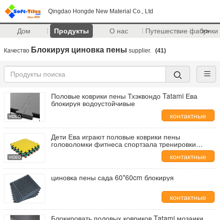
Qingdao Hongde New Material Co., Ltd
Дом
Продукты
О нас
Путешествие фабрики
>>
Блокируя циновка пены
Качество
supplier.
(41)
Половые коврики пены Тхэквондо Tatami Ева
блокируя водоустойчивые
контактные
данные
Дети Ева играют половые коврики пены
головоломки фитнеса спортзала тренировки
блокируя
контактные
данные
циновка пены сада 60*60cm блокируя
контактные
данные
Блокировать половых ковриков Tatami мозаики