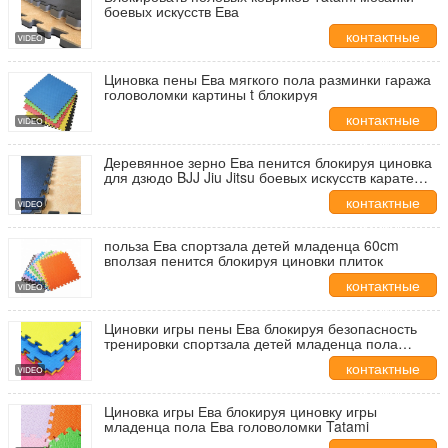
боевых искусств Ева
контактные
данные
Циновка пены Ева мягкого пола разминки гаража
головоломки картины t блокируя
контактные
данные
Деревянное зерно Ева пенится блокируя циновка
для дзюдо BJJ Jiu Jitsu боевых искусств карате
Тхэквондо
контактные
данные
польза Ева спортзала детей младенца 60cm
вползая пенится блокируя циновки плиток
контактные
данные
Циновки игры пены Ева блокируя безопасность
тренировки спортзала детей младенца пола
мягкую
контактные
данные
Циновка игры Ева блокируя циновку игры
младенца пола Ева головоломки Tatami